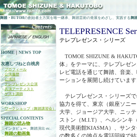
舞踏・BUTOH
の創始者土方巽を唯一継承、舞踏芸術の発展をめざし、実践する
舞
TELEPRESENCE Ser
テレプレゼンス・シリーズ
HOME
｜
NEWS TOP
TOMOE SHIZUNE & HA
体」をテーマに、テレプレゼン
友惠しづねと白桃房
・
プロフィール
レビ電話を通じて舞踏、音楽、
・
公演履歴
・
公演評
ーションを展開し続けています
・
テレプレゼンス公演
・
共演アーティスト
・
ゲスト講師
テレプレゼンス・シリーズでは、
協力を得て、東京（銀座ソニー
WORKSHOP
・
ワークショップ（舞踏講習会）
大学、ジョージア大学、ニッテ
SPECIAL CONTENTS
ストン（M.I.T）、ヘルシン
舞踏の読み物
・
現代美術館KIASMA）、サ
インタビュー、舞踏演出 etc..
舞踏の動画集
・
の数多くの地点を電話回線で結