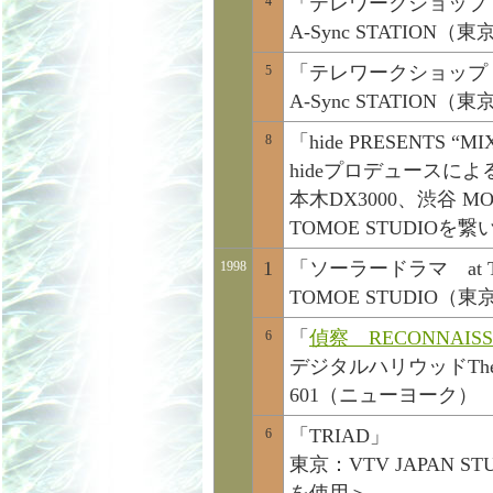
「テレワークショップ wi
4
A-Sync STATI
「テレワークショップ with
5
A-Sync STATI
「hide PRESENTS “M
8
hideプロデュースに
本木DX3000、渋谷 
TOMOE STUDIOを
1
「ソーラードラマ at The
1998
TOMOE STUDIO（東
「
偵察 RECONNAISS
6
デジタルハリウッドThe M
601（ニューヨーク）
「TRIAD」
6
東京：VTV JAPAN ST