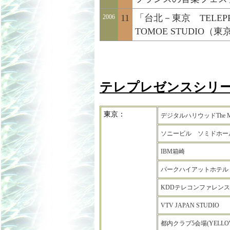
11
「台北－東京 TELEPRES
2006
TOMOE STUDIO（東京）
テレプレゼンスシリ
東京：
デジタルハリウッドThe Multi
ソニービル ソミドホー
IBM箱崎
パークハイアットホテル
KDDテレコンファレ
VTV JAPAN STUDIO
都内クラブ5会場(YELLO