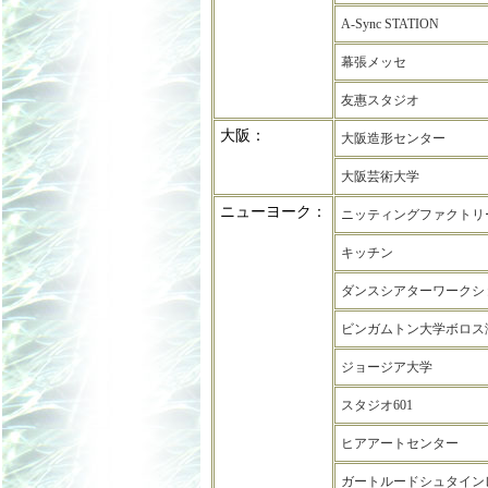
A-Sync STATION
幕張メッセ
友惠スタジオ
大阪：
大阪造形センター
大阪芸術大学
ニューヨーク：
ニッティングファクトリ
キッチン
ダンスシアターワークシ
ビンガムトン大学ボロス
ジョージア大学
スタジオ601
ヒアアートセンター
ガートルードシュタイン