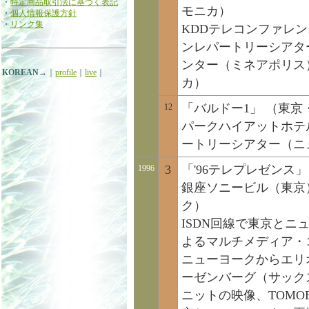
・
特定商品取引法に基づく表記
モニカ）
・
個人情報保護方針
・
リンク集
KDDテレコンファレ
ンレパートリーシアタ
ンター（ミネアポリス
KOREAN
→｜
profile
｜
live
｜
カ）
「バルドー1」 （東
12
パークハイアットホテ
ートリーシアター（ニ
3
「'96テレプレゼンス
1996
銀座ソニービル（東京
ク）
ISDN回線で東京と
よるマルチメディア・
ニューヨークからエリ
ーゼンバーグ（サック
ニットの映像、TOMOE 