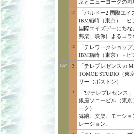
京とニューヨークの両
「バルドー2 国際エ
12
IBM箱崎（東京）－
国際エイズデーにちな
邦楽、映像によるコラ
「テレワークショップ
12
IBM箱崎（東京）－
2
「テレプレゼンス at M.I
1997
TOMOE STUDI
リー（ボストン）
「'97テレプレゼンス」
3
銀座ソニービル（東京
ーク）
舞踏、文楽、モーショ
レーション。