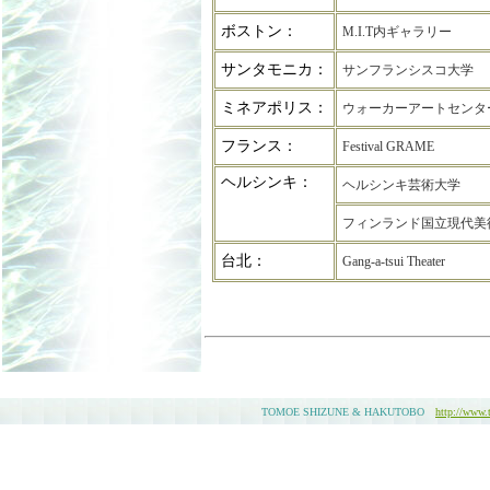
ボストン：
M.I.T内ギャラリー
サンタモニカ：
サンフランシスコ大学
ミネアポリス：
ウォーカーアートセンタ
フランス：
Festival GRAME
ヘルシンキ：
ヘルシンキ芸術大学
フィンランド国立現代美術
台北：
Gang-a-tsui Theater
TOMOE SHIZUNE & HAKUTOBO
http://www