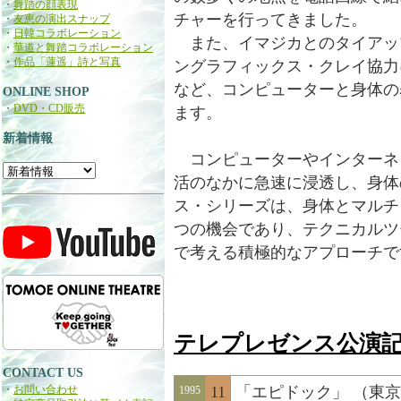
・
舞踏の顔表現
チャーを行ってきました。
・
友恵の演出スナップ
・
日韓コラボレーション
また、イマジカとのタイアッ
・
華道と舞踏コラボレーション
・
作品「蓮遥」詩と写真
ングラフィックス・クレイ協力
など、コンピューターと身体の
ONLINE SHOP
・
DVD・CD販売
ます。
新着情報
コンピューターやインターネ
活のなかに急速に浸透し、身体
ス・シリーズは、身体とマルチ
つの機会であり、テクニカルツ
で考える積極的なアプローチで
テレプレゼンス公演
CONTACT US
・
お問い合わせ
11
「エピドック」 （東
1995