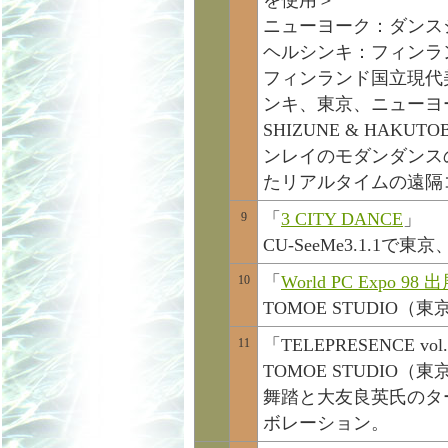
を使用＞
ニューヨーク：ダンス
ヘルシンキ：フィンラン
フィンランド国立現代
ンキ、東京、ニューヨー
SHIZUNE & HA
ンレイのモダンダンス
たリアルタイムの遠隔
「
3 CITY DANCE
」
9
CU-SeeMe3.1.
「
World PC Expo 98 
10
TOMOE STUDIO
「TELEPRESENCE vol
11
TOMOE STUDIO
舞踏と大友良英氏のタ
ボレーション。