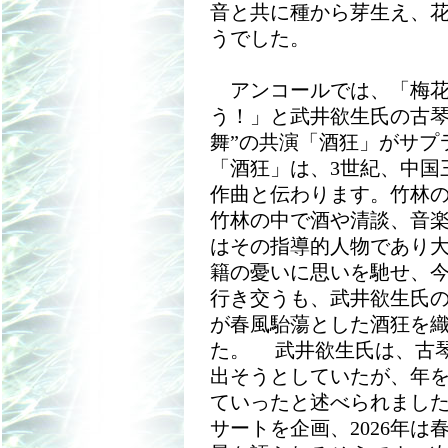
音と共に種から芽生え、
うでした。
アンコールでは、「梅花
う！」と武井欲生氏の古琴
舞”の共演「酒狂」がサプ
「酒狂」は、3世紀、中国
作曲と伝わります。竹林
竹林の中で酒や清談、音楽
はその指導的人物であり
籍の憂いに思いを馳せ、
行き交うも、武井欲生氏
が春風駘蕩とした酒狂を
た。 武井欲生氏は、古琴
出そうとしていたが、年
ていったと述べられまし
サートを企画、2026年は