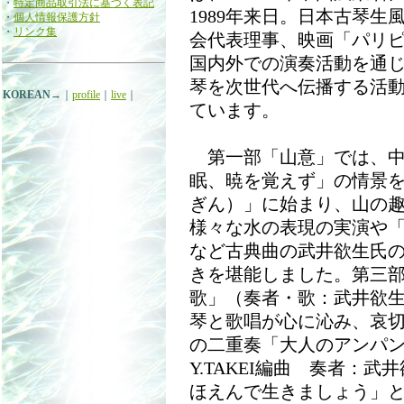
・
特定商品取引法に基づく表記
1989年来日。日本古琴
・
個人情報保護方針
・
リンク集
会代表理事、映画「パリ
国内外での演奏活動を通
琴を次世代へ伝播する活
KOREAN
→｜
profile
｜
live
｜
ています。
第一部「山意」では、中
眠、暁を覚えず」の情景
ぎん）」に始まり、山の
様々な水の表現の実演や
など古典曲の武井欲生氏
きを堪能しました。第三
歌」（奏者・歌：武井欲
琴と歌唱が心に沁み、哀
の二重奏「大人のアンパ
Y.TAKEI編曲 奏者：
ほえんで生きましょう」