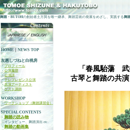
舞踏・BUTOH
の創始者土方巽を唯一継承、舞踏芸術の発展をめざし、実践する
舞
HOME
｜
NEWS TOP
友惠しづねと白桃房
・
プロフィール
「春風駘蕩 武
・
公演履歴
・
公演評
古琴と舞踏の共演
・
テレプレゼンス公演
・
共演アーティスト
・
ゲスト講師
WORKSHOP
・
ワークショップ（舞踏講習会）
SPECIAL CONTENTS
舞踏の読み物
・
インタビュー、舞踏演出 etc..
舞踏の動画集
・