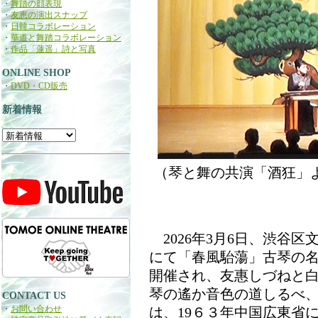
・
舞踏の顔表現
・
友恵の演出スナップ
・
日韓コラボレーション
・
華道と舞踏コラボレーション
・
作品「蓮遥」詩と写真
ONLINE SHOP
・
DVD・CD販売
新着情報
（琴と舞の共演「酒狂」
2026年3月6日、渋谷
にて「春風駘蕩」古琴の
開催され、友惠しづねと
琴の遙か音色の道しるべ、
CONTACT US
・
お問い合わせ
は、19６３年中国広東省