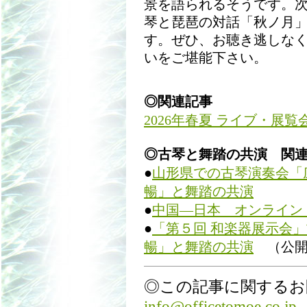
景を語られるそうです。次回
琴と琵琶の対話「秋ノ月」
す。ぜひ、お聴き逃しな
いをご堪能下さい。
◎関連記事
2026年春夏 ライブ・展
◎古琴と舞踏の共演 関
●
山形県での古琴演奏会「
暢」と舞踏の共演
●
中国―日本 オンライン
●
「第５回 和楽器展示会
暢」と舞踏の共演
（公開
◎この記事に関するお
info@officetomoe.co.jp