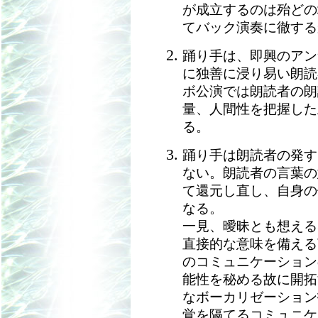
が成立するのは殆どの
てバック演奏に徹する
踊り手は、即興のアン
に独善に浸り易い朗読
ボ公演では朗読者の朗
量、人間性を把握した
る。
踊り手は朗読者の発す
ない。朗読者の言葉の
て還元し直し、自身の
なる。
一見、曖昧とも想える
直接的な意味を備える
のコミュニケーション
能性を秘める故に開拓
なボーカリゼーション
覚を隔てるコミュニケ