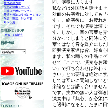
即、演奏に入ります。
・
舞踏の顔表現
・
友恵の演出スナップ
私などは外国語も話せませ
・
日韓コラボレーション
対面の共演者に対しても「
・
華道と舞踏コラボレーション
・
作品「蓮遥」詩と写真
す」、終演後に「お疲れさ
・
リンク集
です。それでも演奏は滞り
ONLINE SHOP
す。しかし、百の言葉を弄
・
DVD・CD販売
分かってしまうと同時に分
新着情報
葉ではなく音を媒介にした
即興演奏家達は皆、好奇心
ます。私の踊りの作品にゲ
せて「ここで、演奏をお願
い」で打ち合わせは終わり
さい」との要請は絶対に禁
しては互いに関知しないと
楽論などは語り合いません
です。実力の無い人は弾き
演奏中は「無心」が必須に
も過剰になると、たまに日
CONTACT US