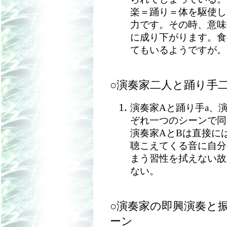
楽＝踊り＝体を駆使し
力です。その時、意味
に成り下がります。食
てもいるようですが。
○演奏家二人と踊り手
演奏家Aと踊り手a、
ぞれ一つのシーンで同
演奏家AとBは直接に
聴こえてくる音に自分
まう習性を拭えない故
ない。
○演奏家の即興演奏と
ーン