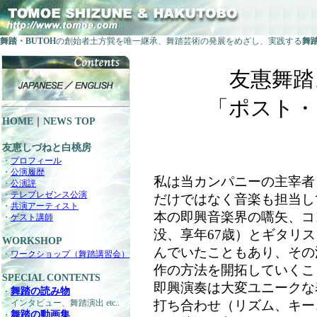
舞踏・BUTOH
の創始者土方巽を唯一継承、舞踏芸術の発展をめざし、実践する
舞
友惠舞踏
「ポスト・
HOME
｜
NEWS TOP
友恵しづねと白桃房
・
プロフィール
・
公演履歴
私は当カンパニーの主宰者
・
公演評
・
テレプレゼンス公演
だけではなく音楽も担当し
・
共演アーティスト
本の即興音楽界の嚆矢、コ
・
ゲスト講師
没、享年67歳）とギタリ
WORKSHOP
んでいたこともあり、その
・
ワークショップ（舞踏講習会）
作の方法を開拓していくこ
SPECIAL CONTENTS
即興演奏は大変ユニークな
舞踏の読み物
・
インタビュー、舞踏演出 etc..
打ち合わせ（リズム、キー
舞踏の動画集
・