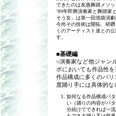
できたのは友惠舞踏メソッ
’89年即興演奏家と舞踏
そう女」は第一回池袋演劇
今尚その技術は開拓、研鑽
くのアーティスト達との公
す。
■基礎編
○演奏家など他ジャン
ボにおいても作品性を
作品構成に多くのバリ
度踊り手には具体的な
如何なる作品構成パタ
い（踊りの内容がパタ
分続けてできれば一流
をできる踊り手は世界