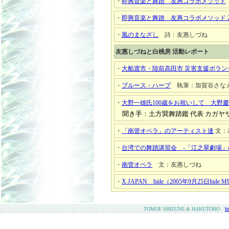
・
即興音楽と舞踏 友惠コラボメソッド
・
即興音楽と舞踏 友惠コラボメソッド 
・
風のまなざし
詩：友惠しづね
友惠しづねと白桃房 活動レポート
・
大船渡市・陸前高田市 災害支援ボラン
・
ブルース・ハープ
執筆：加賀谷さな
・
大野一雄氏100歳をお祝いして 大野
聞き手：土方巽舞踏鑑 代表 カガヤ
・
「南管オペラ」のアーティスト達
文：
・
台湾での舞踏講習会 -「江之翠劇場」
・
南管オペラ
文：友惠しづね
・
X JAPAN hide（2005年9月25日hi
TOMOE SHIZUNE & HAKUTOBO
h