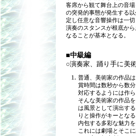
客席から観て舞台上の音場
の突発的事態が発生する以
定し任意な音響操作は一切
演奏のスタンスが根底から
なることが基本となる。
■中級編
○演奏家、踊り手に美
普通、美術家の作品は
賞時間は数秒から数分
対応するようには作ら
そんな美術家の作品を
は風景として演出する
りと操作がキーとなる
内包する多彩な魅力を
これには劇場とそこに