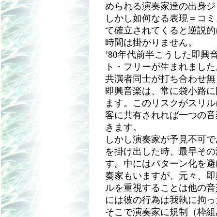
められる演奏家達の出身ジ
しかし如何なる表現＝コミ
て確立されてくると逆説的
時間は掛かりません。
’80年代前半こうした即
ト・フリーが生まれました
共演者同士が打ち合わせ無
即興音楽は、常に袋小路に
ます。このリスクがスリル
客に共有されれば一つの音
きます。
しかし演奏家が予見不可で
を掛け出した時、最早その
す。中にはパターン化を避
奏家もいますが、元々、即
ルを重視することは他の音
には彼の行為は我執に拘っ
そこで演奏家に規制（枠組