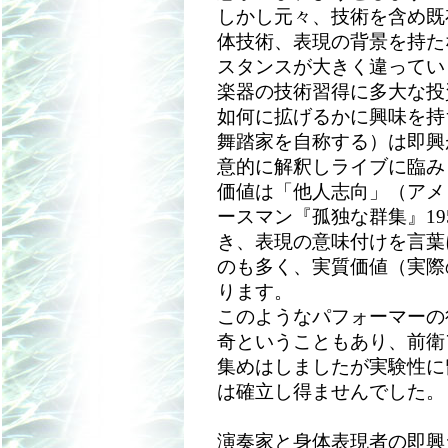
しかし元々、技術を含め既
体技術、表現の背景を持た
スタンスが大きく違ってい
楽器の技術習得に多大な投
如何に拡げるかに興味を持
舞踏家を自称する）は即興
意的に解釈しライブに臨み
価値は「他人志向」（アメ
ースマン『孤独な群集』19
き、表現の意味付けを言葉
のも多く、実質価値（実際
ります。
このようなパフォーマーの
奇ということもあり、前衛
集めはしましたが実験性に
は確立し得ませんでした。
演奏家と身体表現者の即興