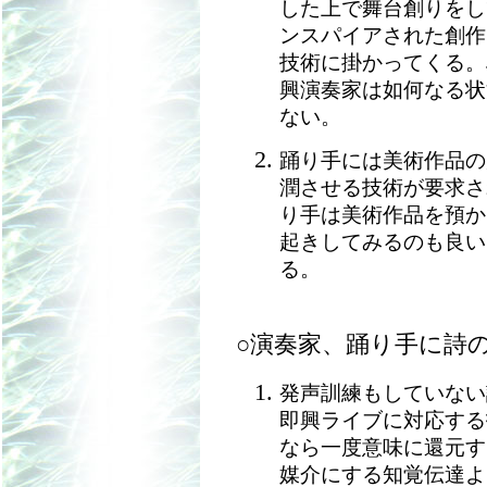
した上で舞台創りをし
ンスパイアされた創作
技術に掛かってくる。
興演奏家は如何なる状
ない。
踊り手には美術作品の
潤させる技術が要求さ
り手は美術作品を預か
起きしてみるのも良い
る。
○演奏家、踊り手に詩
発声訓練もしていない
即興ライブに対応する
なら一度意味に還元す
媒介にする知覚伝達よ