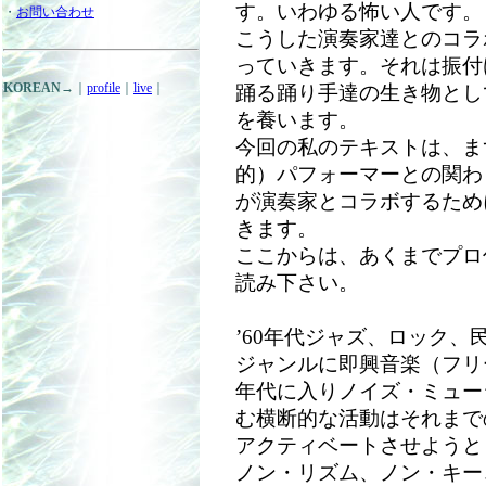
す。いわゆる怖い人です。
・
お問い合わせ
こうした演奏家達とのコラ
っていきます。それは振付
KOREAN
→｜
profile
｜
live
｜
踊る踊り手達の生き物とし
を養います。
今回の私のテキストは、ま
的）パフォーマーとの関わ
が演奏家とコラボするため
きます。
ここからは、あくまでプロ
読み下さい。
’60年代ジャズ、ロック
ジャンルに即興音楽（フリ
年代に入りノイズ・ミュー
む横断的な活動はそれまで
アクティベートさせようと
ノン・リズム、ノン・キー