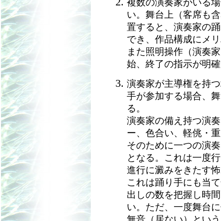
複数の演奏家がいる場
い。舞台上（客席も含
置すると、演奏家の踊
でき、作品構成にメリ
また照明操作（演奏家
始、終了の指示が明確
演奏家が主導権を持つ
手が参加する場合、舞
る。
演奏家の備え持つ演奏
ー、色合い、軽佻・重
そのために一つの演奏
となる。これは一度行
進行に澱みをきたす怖
これは踊り手にも当て
出しの数を把握し時間
い。ただ、一度舞台に
無音（居ない）という