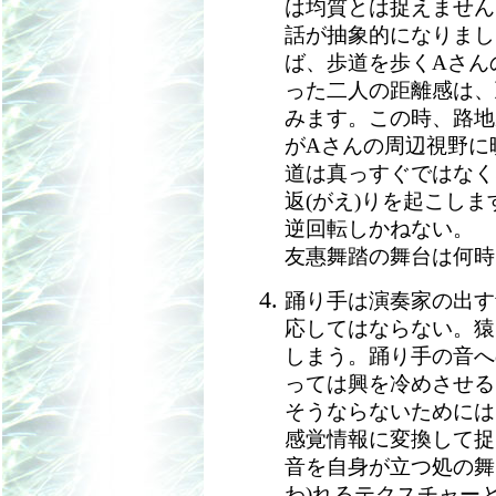
は均質とは捉えません
話が抽象的になりまし
ば、歩道を歩くAさん
った二人の距離感は、
みます。この時、路地
がAさんの周辺視野に
道は真っすぐではなく
返(がえ)りを起こし
逆回転しかねない。
友惠舞踏の舞台は何時
踊り手は演奏家の出す
応してはならない。猿
しまう。踊り手の音へ
っては興を冷めさせる
そうならないためには
感覚情報に変換して捉
音を自身が立つ処の舞
わ)れるテクスチャー