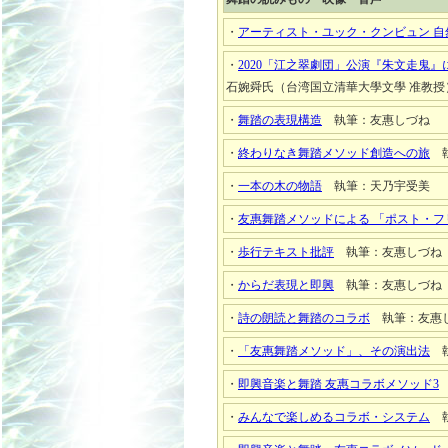
・
アーティスト・ユック・クンビュン 
・
2020「江之翠劇団」公演『朱文走鬼』
石婉舜氏（台湾国立清華大學文學 准教
・
舞踏の表現構造
執筆：友惠しづね
・
終わりなき舞踏メソッド創造への旅
執
・
一本の木の物語
執筆：天乃宇受美
・
友惠舞踏メソッドによる 「ポスト・フ
・
歩行テキスト批評
執筆：友惠しづね
・
からだ表現と即興
執筆：友惠しづね
・
詩の朗読と舞踏のコラボ
執筆：友惠
・
「友惠舞踏メソッド」、その演出法
執
・
即興音楽と舞踏 友惠コラボメソッド3
・
みんなで楽しめるコラボ・システム
執