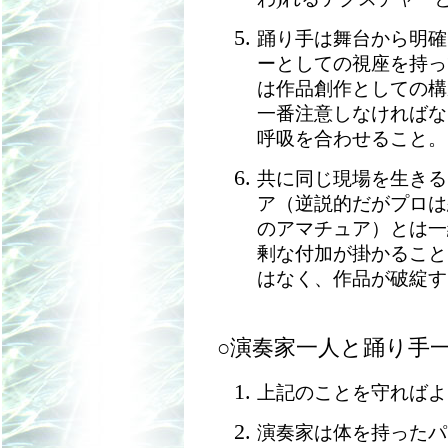
踊り手は舞台から明確
ーとしての視座を持っ
は作品創作としての構
一番注意しなければな
呼吸を合わせること。
共に同じ現場を生きる
ア（逆説的だがプロは
のアマチュア）とは一
剰な付加が掛かること
はなく、作品が破綻す
○演奏家一人と踊り手
上記のことを守ればよ
演奏家は体を持ったパ