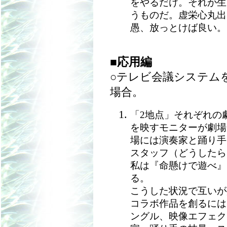
をやるだけ。それが生
うものだ。虚栄心丸出
愚、放っとけば良い。
■応用編
○テレビ会議システム
場合。
「2地点」それぞれの
を映すモニターが劇場
場には演奏家と踊り手
スタッフ（どうしたら
私は『命懸けで遊べ』
る。
こうした状況で互いが
コラボ作品を創るには
ングル、映像エフェク